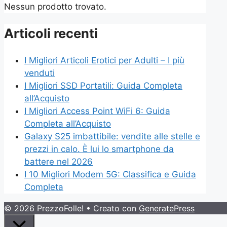
Nessun prodotto trovato.
Articoli recenti
I Migliori Articoli Erotici per Adulti – I più
venduti
I Migliori SSD Portatili: Guida Completa
all’Acquisto
I Migliori Access Point WiFi 6: Guida
Completa all’Acquisto
Galaxy S25 imbattibile: vendite alle stelle e
prezzi in calo. È lui lo smartphone da
battere nel 2026
I 10 Migliori Modem 5G: Classifica e Guida
Completa
© 2026 PrezzoFolle!
• Creato con
GeneratePress