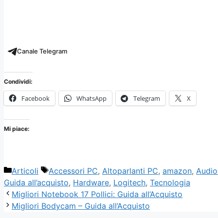
Canale Telegram
Condividi:
Facebook
WhatsApp
Telegram
X
Mi piace:
Categorie
Tag
Articoli
Accessori PC
,
Altoparlanti PC
,
amazon
,
Audio
Guida all’acquisto
,
Hardware
,
Logitech
,
Tecnologia
Migliori Notebook 17 Pollici: Guida all’Acquisto
Migliori Bodycam – Guida all’Acquisto