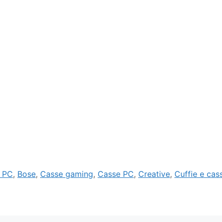
 PC
,
Bose
,
Casse gaming
,
Casse PC
,
Creative
,
Cuffie e cas