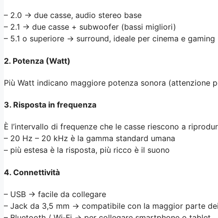
– 2.0 → due casse, audio stereo base
– 2.1 → due casse + subwoofer (bassi migliori)
– 5.1 o superiore → surround, ideale per cinema e gaming
2. Potenza (Watt)
Più Watt indicano maggiore potenza sonora (attenzione però
3. Risposta in frequenza
È l’intervallo di frequenze che le casse riescono a riprodur
– 20 Hz – 20 kHz è la gamma standard umana
– più estesa è la risposta, più ricco è il suono
4. Connettività
– USB → facile da collegare
– Jack da 3,5 mm → compatibile con la maggior parte de
– Bluetooth / Wi‑Fi → per collegare smartphone o tablet